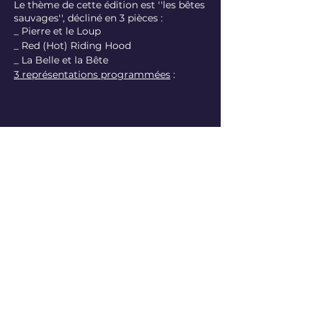
Le thème de cette édition est ''les bêtes
sauvages'', décliné en 3 pièces :
_ Pierre et le Loup
_ Red (Hot) Riding Hood
_ La Belle et la Bête
3 représentations programmées
:
Vendredi 5 juin 20h
Samedi 6 juin 14h30
Samedi 7 juin 20h
Partager cet événement
CHOR'A CORPS
Rue du Laboratoire, Site de Micheville
57390