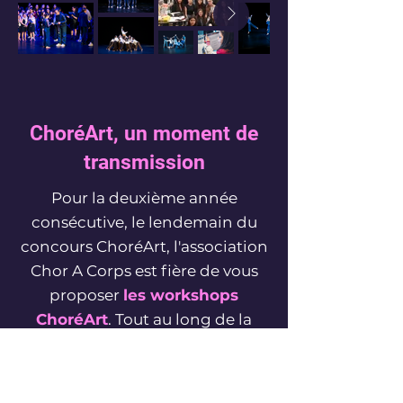
ChoréArt, un moment de
transmission
Pour la deuxième année
consécutive, le lendemain du
concours ChoréArt, l'association
Chor A Corps est fière de vous
proposer
les workshops
ChoréArt
. Tout au long de la
journée, les jurys du concours
proposent des cours
enrichissants en fonction de