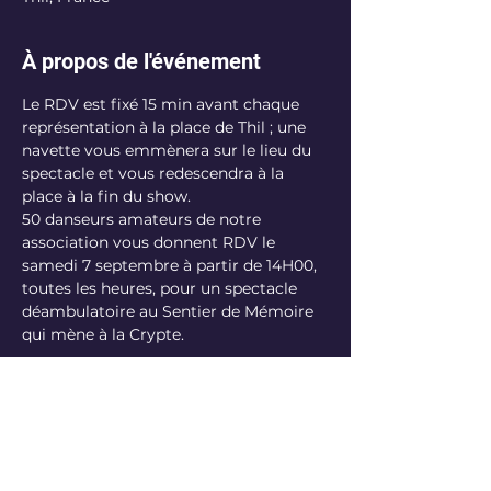
À propos de l'événement
Le RDV est fixé 15 min avant chaque 
représentation à la place de Thil ; une 
navette vous emmènera sur le lieu du 
spectacle et vous redescendra à la 
place à la fin du show.
50 danseurs amateurs de notre 
association vous donnent RDV le 
samedi 7 septembre à partir de 14H00, 
toutes les heures, pour un spectacle 
déambulatoire au Sentier de Mémoire 
qui mène à la Crypte.
Partager cet événement