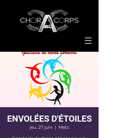
ENVOLÉES D'ÉTOILES
jeu. 27 juin
  |  
Metz