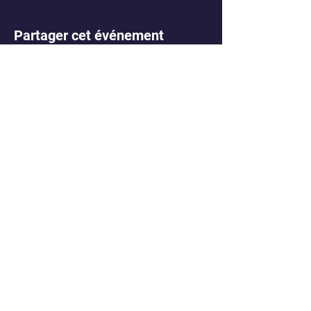
Partager cet événement
CHOR'A CORPS
Rue du Laboratoire, Site de Micheville
57390
AUDUN LE TICHE (France)
contact@choracorps.com
-
06.11.36.16.70
Politique de confidentialité
© ChoraCorps