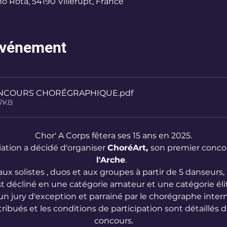
no Rota, 54190 Villerupt, France
'événement
NCOURS CHORÉGRAPHIQUE
.pdf
27KB
Chor' A Corps fêtera ses 15 ans en 2025.
ciation a décidé d'organiser 
ChoréArt, 
son premier concou
l'Arche
.  
x solistes , duos et aux groupes à partir de 5 danseurs, 
t décliné en une catégorie amateur et une catégorie éli
 un jury d'exception et parrainé par le chorégraphe interna
ttribués et les conditions de participation sont détaillés
concours.