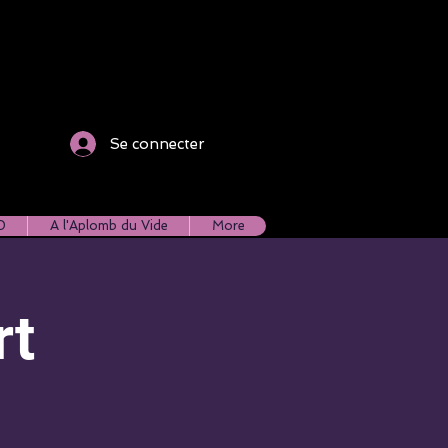
Se connecter
0
A l'Aplomb du Vide
More
rt