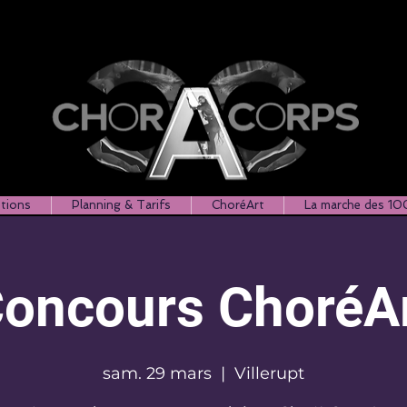
ptions
Planning & Tarifs
ChoréArt
La marche des 10
oncours ChoréA
sam. 29 mars
  |  
Villerupt