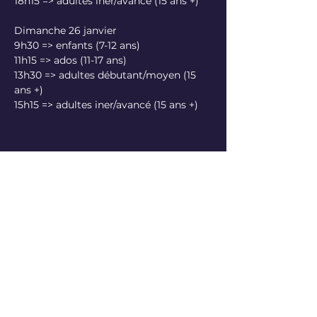
Dimanche 26 janvier 

9h30 => enfants (7-12 ans)

11h15 => ados (11-17 ans)

13h30 => adultes débutant/moyen (15 
ans +)

15h15 => adultes iner/avancé (15 ans +)
Partager cet événement
CHOR'A CORPS