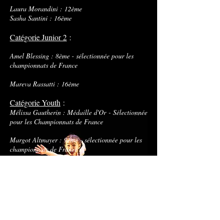
Laura Morandini : 12ème
Sasha Santini : 16ème
Catégorie Junior 2
:
Amel Blessing : 8
ème - sélectionnée pour les
championnats de France
Mareva Rassatti : 16ème
Catégorie Youth
:
M
élissa Gautherin : Médaille d'Or - Sélectionnée
pour les Championnats de France
Margot Altmayer : 9ème - sélectionnée pour les
championnats de France
Tétha Mayerus : 10ème