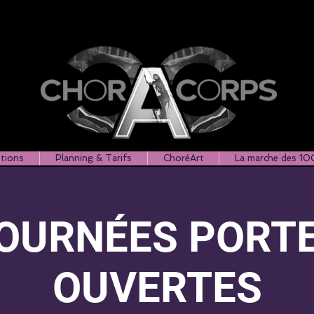
ptions
Planning & Tarifs
ChoréArt
La marche des 10
OURNÉES PORT
OUVERTES