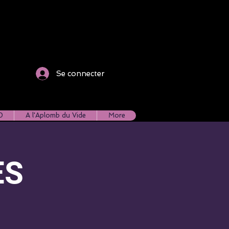
Se connecter
0
A l'Aplomb du Vide
More
ES